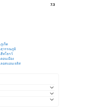
7.3
ูเก็ต
สุวรรณภูมิ
ฮีทโธรว์
ดอนเมือง
นลอสแอนเจลิส