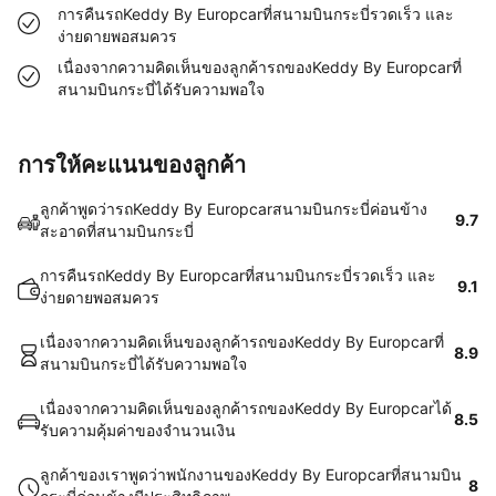
การคืนรถKeddy By Europcarที่สนามบินกระบี่รวดเร็ว และ
ง่ายดายพอสมควร
เนื่องจากความคิดเห็นของลูกค้ารถของKeddy By Europcarที่
สนามบินกระบี่ได้รับความพอใจ
การให้คะแนนของลูกค้า
ลูกค้าพูดว่ารถKeddy By Europcarสนามบินกระบี่ค่อนข้าง
9.7
สะอาดที่สนามบินกระบี่
การคืนรถKeddy By Europcarที่สนามบินกระบี่รวดเร็ว และ
9.1
ง่ายดายพอสมควร
เนื่องจากความคิดเห็นของลูกค้ารถของKeddy By Europcarที่
8.9
สนามบินกระบี่ได้รับความพอใจ
เนื่องจากความคิดเห็นของลูกค้ารถของKeddy By Europcarได้
8.5
รับความคุ้มค่าของจำนวนเงิน
ลูกค้าของเราพูดว่าพนักงานของKeddy By Europcarที่สนามบิน
8