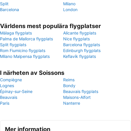
Split
Milano
Barcelona
London
Världens mest populära flygplatser
Málaga flygplats
Alicante flygplats
Palma de Mallorca flygplats
Nice flygplats
Split flygplats
Barcelona flygplats
Rom Fiumicino flygplats
Edinburgh flygplats
Milano Malpensa flygplats
Keflavík flygplats
I närheten av Soissons
Compiègne
Reims
Lognes
Bondy
Épinay-sur-Seine
Beauvais flygplats
Beauvais
Maisons-Alfort
Paris
Nanterre
Mer information