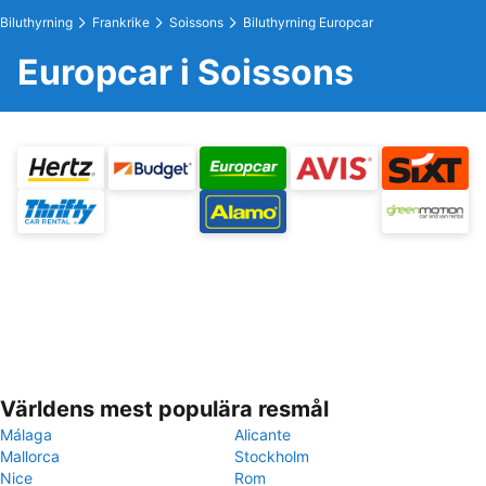
Biluthyrning
Frankrike
Soissons
Biluthyrning Europcar
Europcar i Soissons
Världens mest populära resmål
Málaga
Alicante
Mallorca
Stockholm
Nice
Rom