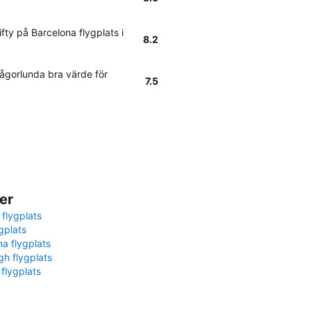
fty på Barcelona flygplats i
8.2
ågorlunda bra värde för
7.5
er
 flygplats
gplats
na flygplats
gh flygplats
 flygplats