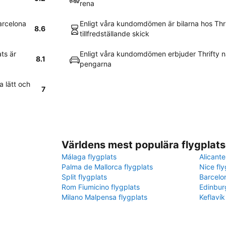
rena
Barcelona
Enligt våra kundomdömen är bilarna hos Thri
8.6
tillfredställande skick
ts är
Enligt våra kundomdömen erbjuder Thrifty n
8.1
pengarna
a lätt och
7
Världens mest populära flygplats
Málaga flygplats
Alicante
Palma de Mallorca flygplats
Nice fly
Split flygplats
Barcelo
Rom Fiumicino flygplats
Edinbur
Milano Malpensa flygplats
Keflavík