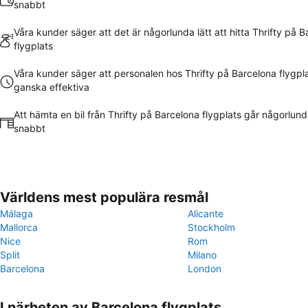
snabbt
Våra kunder säger att det är någorlunda lätt att hitta Thrifty på 
flygplats
Våra kunder säger att personalen hos Thrifty på Barcelona flygpla
ganska effektiva
Att hämta en bil från Thrifty på Barcelona flygplats går någorlund
snabbt
Världens mest populära resmål
Málaga
Alicante
Mallorca
Stockholm
Nice
Rom
Split
Milano
Barcelona
London
I närheten av Barcelona flygplats