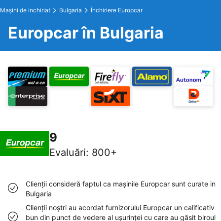
Maşini de inchiriat
Bulgaria
Închiriere Europcar
Europcar în Bulgaria
9
Evaluări
:
800+
Clienţii consideră faptul ca maşinile Europcar sunt curate in
Bulgaria
Clienţii noştri au acordat furnizorului Europcar un calificativ
bun din punct de vedere al uşurinţei cu care au găsit biroul