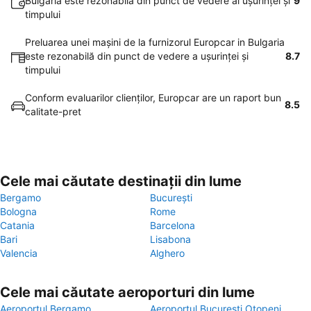
Bulgaria este rezonabila din punct de vedere al uşurinţei şi
9
timpului
Preluarea unei maşini de la furnizorul Europcar in Bulgaria
este rezonabilă din punct de vedere a uşurinţei şi
8.7
timpului
Conform evaluarilor clienţilor, Europcar are un raport bun
8.5
calitate-pret
Cele mai căutate destinații din lume
Bergamo
București
Bologna
Rome
Catania
Barcelona
Bari
Lisabona
Valencia
Alghero
Cele mai căutate aeroporturi din lume
Aeroportul Bergamo
Aeroportul București Otopeni