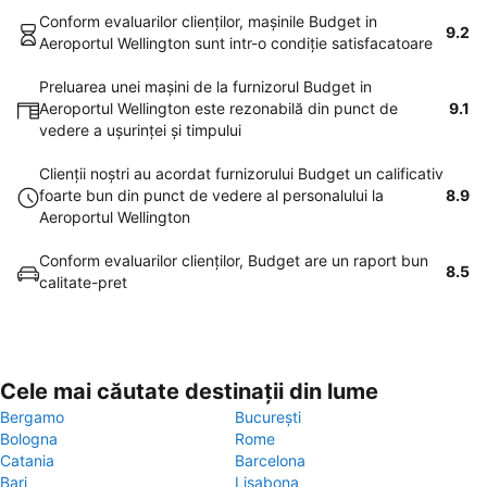
Conform evaluarilor clienţilor, maşinile Budget in
9.2
Aeroportul Wellington sunt intr-o condiţie satisfacatoare
Preluarea unei maşini de la furnizorul Budget in
Aeroportul Wellington este rezonabilă din punct de
9.1
vedere a uşurinţei şi timpului
Clienţii noştri au acordat furnizorului Budget un calificativ
foarte bun din punct de vedere al personalului la
8.9
Aeroportul Wellington
Conform evaluarilor clienţilor, Budget are un raport bun
8.5
calitate-pret
Cele mai căutate destinații din lume
Bergamo
București
Bologna
Rome
Catania
Barcelona
Bari
Lisabona