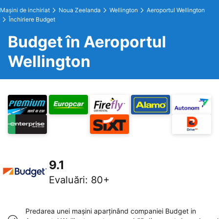
Maşini de inchiriat
Noua Zeelanda
Wellington
Aeroportul Wellington
Închiriere Budget
Budget în Aeroportul
Wellington
9.1
Evaluări
:
80+
Predarea unei maşini aparţinând companiei Budget in