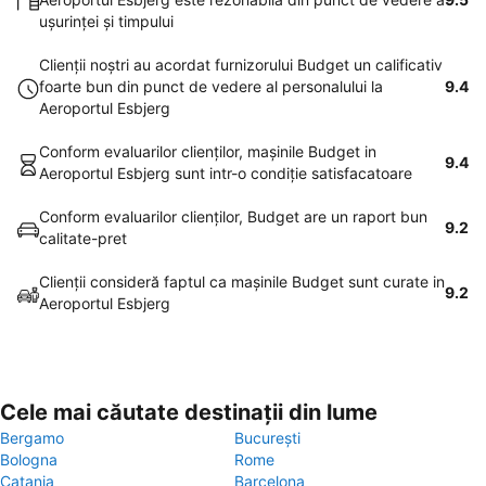
uşurinţei şi timpului
Clienţii noştri au acordat furnizorului Budget un calificativ
foarte bun din punct de vedere al personalului la
9.4
Aeroportul Esbjerg
Conform evaluarilor clienţilor, maşinile Budget in
9.4
Aeroportul Esbjerg sunt intr-o condiţie satisfacatoare
Conform evaluarilor clienţilor, Budget are un raport bun
9.2
calitate-pret
Clienţii consideră faptul ca maşinile Budget sunt curate in
9.2
Aeroportul Esbjerg
Cele mai căutate destinații din lume
Bergamo
București
Bologna
Rome
Catania
Barcelona