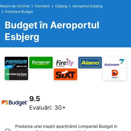
Maşini de inchiriat
Denmark
Esbjerg
Aeroportul Esbjerg
Închiriere Budget
Budget în Aeroportul
Esbjerg
9.5
Evaluări
:
30+
Predarea unei maşini aparţinând companiei Budget in