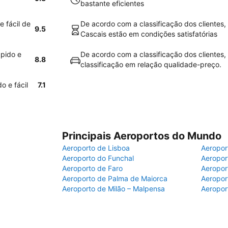
bastante eficientes
 fácil de
De acordo com a classificação dos clientes,
9.5
Cascais estão em condições satisfatórias
ápido e
De acordo com a classificação dos clientes
8.8
classificação em relação qualidade-preço.
o e fácil
7.1
Principais Aeroportos do Mundo
Aeroporto de Lisboa
Aeropor
Aeroporto do Funchal
Aeropor
Aeroporto de Faro
Aeropor
Aeroporto de Palma de Maiorca
Aeropor
Aeroporto de Milão – Malpensa
Aeropor