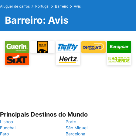
Aluguer de carros
Portugal
Barreiro
Avis
Barreiro: Avis
Principais Destinos do Mundo
Lisboa
Porto
Funchal
São Miguel
Faro
Barcelona