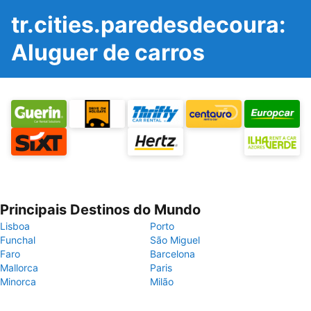
tr.cities.paredesdecoura:
Aluguer de carros
Principais Destinos do Mundo
Lisboa
Porto
Funchal
São Miguel
Faro
Barcelona
Mallorca
Paris
Minorca
Milão