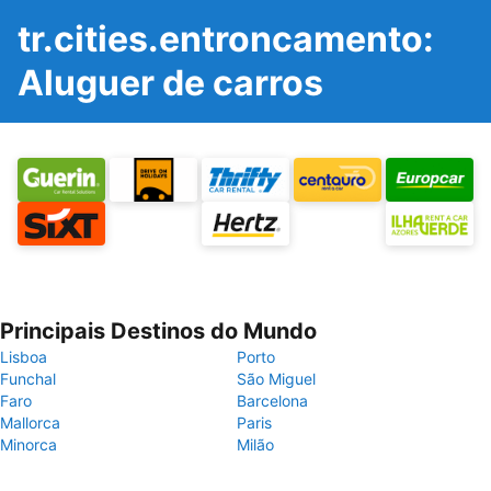
tr.cities.entroncamento:
Aluguer de carros
Principais Destinos do Mundo
Lisboa
Porto
Funchal
São Miguel
Faro
Barcelona
Mallorca
Paris
Minorca
Milão