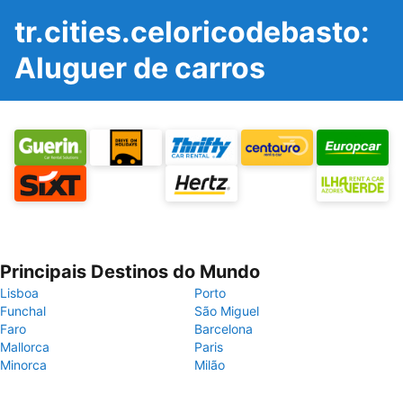
tr.cities.celoricodebasto:
Aluguer de carros
Principais Destinos do Mundo
Lisboa
Porto
Funchal
São Miguel
Faro
Barcelona
Mallorca
Paris
Minorca
Milão