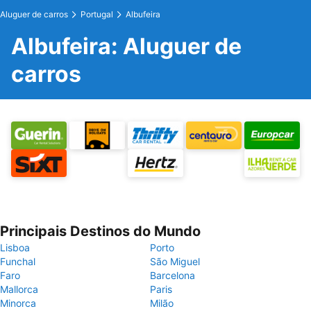
Aluguer de carros
Portugal
Albufeira
Albufeira: Aluguer de
carros
Principais Destinos do Mundo
Lisboa
Porto
Funchal
São Miguel
Faro
Barcelona
Mallorca
Paris
Minorca
Milão