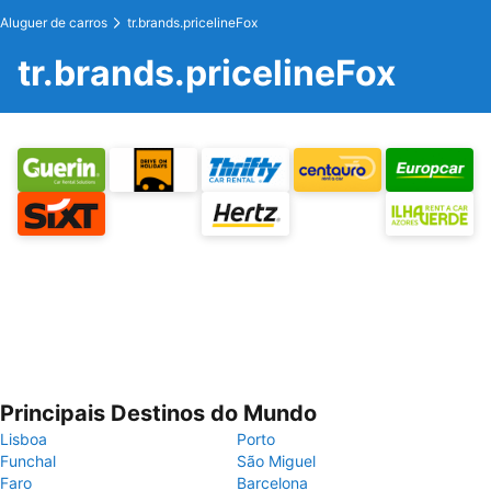
Aluguer de carros
tr.brands.pricelineFox
tr.brands.pricelineFox
Principais Destinos do Mundo
Lisboa
Porto
Funchal
São Miguel
Faro
Barcelona