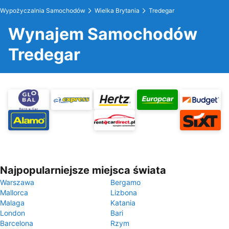
Wypożyczalnia Samochodów
Wielka Brytania
Tredegar
Wynajem Samochodów
Tredegar
Najpopularniejsze miejsca świata
Warszawa
Bergamo
Mallorca
Lizbona
Malaga
Katania
London
Bari
Barcelona
Rzym