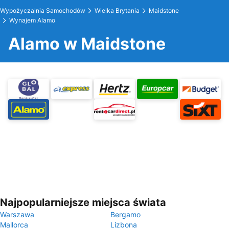
Wypożyczalnia Samochodów
Wielka Brytania
Maidstone
Wynajem Alamo
Alamo w Maidstone
Najpopularniejsze miejsca świata
Warszawa
Bergamo
Mallorca
Lizbona