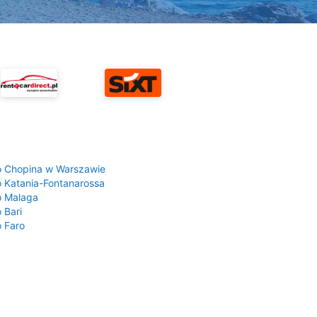
a
o Chopina w Warszawie
o Katania-Fontanarossa
o Malaga
 Bari
o Faro