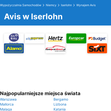
Wypożyczalnia Samochodów
Niemcy
Iserlohn
Wynajem Avis
Avis w Iserlohn
Najpopularniejsze miejsca świata
Warszawa
Bergamo
Mallorca
Lizbona
Malaga
Katania