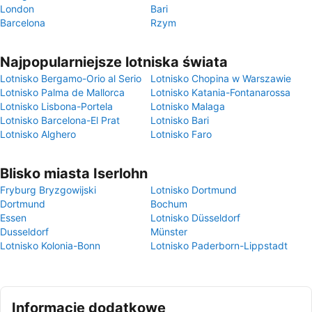
London
Bari
Barcelona
Rzym
Najpopularniejsze lotniska świata
Lotnisko Bergamo-Orio al Serio
Lotnisko Chopina w Warszawie
Lotnisko Palma de Mallorca
Lotnisko Katania-Fontanarossa
Lotnisko Lisbona-Portela
Lotnisko Malaga
Lotnisko Barcelona-El Prat
Lotnisko Bari
Lotnisko Alghero
Lotnisko Faro
Blisko miasta Iserlohn
Fryburg Bryzgowijski
Lotnisko Dortmund
Dortmund
Bochum
Essen
Lotnisko Düsseldorf
Dusseldorf
Münster
Lotnisko Kolonia-Bonn
Lotnisko Paderborn-Lippstadt
Informacje dodatkowe