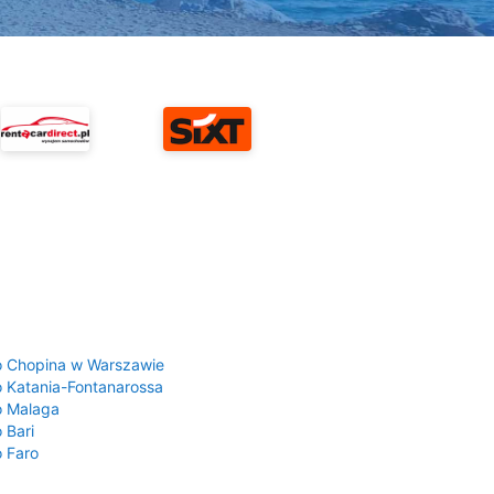
a
o Chopina w Warszawie
o Katania-Fontanarossa
o Malaga
 Bari
o Faro