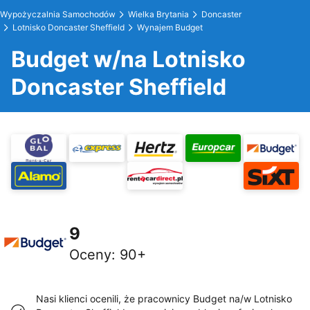
Wypożyczalnia Samochodów
Wielka Brytania
Doncaster
Lotnisko Doncaster Sheffield
Wynajem Budget
Budget w/na Lotnisko
Doncaster Sheffield
9
Oceny
:
90+
Nasi klienci ocenili, że pracownicy Budget na/w Lotnisko