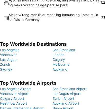
Ayon sa mga rating ng kostumer, ang Avis ay nagbibigay
7.3
ng makatwirang halaga para sa pera
Makatwirang mabilis at madaling kumuha ng kotse mula
7.1
sa Avis sa Germany
Top Worldwide Destinations
Los Angeles
San Francisco
Vancouver
London
Las Vegas
Calgary
Zurich
Melbourne
Sydney
Auckland
Top Worldwide Airports
Los Angeles Airport
San Francisco Airport
Vancouver Airport
Las Vegas Airport
Calgary Airport
Zurich Airport
Heathrow Airport
Auckland Airport
Denver International Airport
Guam Airport