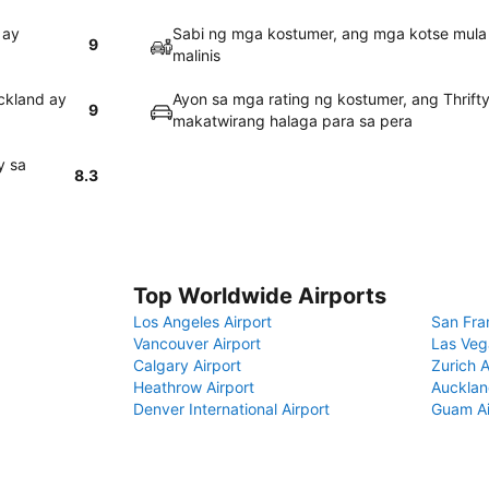
 ay
Sabi ng mga kostumer, ang mga kotse mula 
9
malinis
ckland ay
Ayon sa mga rating ng kostumer, ang Thrift
9
makatwirang halaga para sa pera
y sa
8.3
Top Worldwide Airports
Los Angeles Airport
San Fra
Vancouver Airport
Las Veg
Calgary Airport
Zurich A
Heathrow Airport
Aucklan
Denver International Airport
Guam Ai