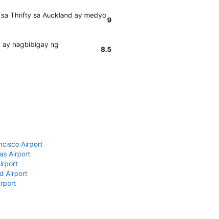
sa Thrifty sa Auckland ay medyo
9
y ay nagbibigay ng
8.5
ncisco Airport
as Airport
irport
d Airport
rport