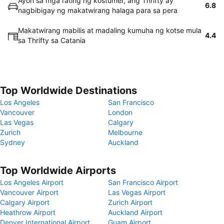
Ayon sa mga rating ng kostumer, ang Thrifty ay
6.8
nagbibigay ng makatwirang halaga para sa pera
Makatwirang mabilis at madaling kumuha ng kotse mula
4.4
sa Thrifty sa Catania
Top Worldwide Destinations
Los Angeles
San Francisco
Vancouver
London
Las Vegas
Calgary
Zurich
Melbourne
Sydney
Auckland
Top Worldwide Airports
Los Angeles Airport
San Francisco Airport
Vancouver Airport
Las Vegas Airport
Calgary Airport
Zurich Airport
Heathrow Airport
Auckland Airport
Denver International Airport
Guam Airport