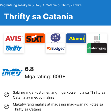
Pagrenta ng sasakyan
Italy
Catania
Thrifty car hire
Thrifty sa Catania
6.8
Mga rating
:
600+
Sabi ng mga kostumer, ang mga kotse mula sa Thrifty sa
Catania ay medyo malinis
Makatwirang mabilis at madaling mag-iwan ng kotse sa
Thrifty sa Catania