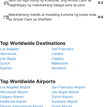
Ayon sa mga rating ng kostumer, ang Arnold Clark ay
9.2
nagbibigay ng makatwirang halaga para sa pera
Makatwirang mabilis at madaling kumuha ng kotse mula
8.6
sa Arnold Clark sa Sheffield
Top Worldwide Destinations
Los Angeles
San Francisco
Vancouver
London
Las Vegas
Calgary
Zurich
Melbourne
Sydney
Auckland
Top Worldwide Airports
Los Angeles Airport
San Francisco Airport
Vancouver Airport
Las Vegas Airport
Calgary Airport
Zurich Airport
Heathrow Airport
Auckland Airport
Denver International Airport
Guam Airport