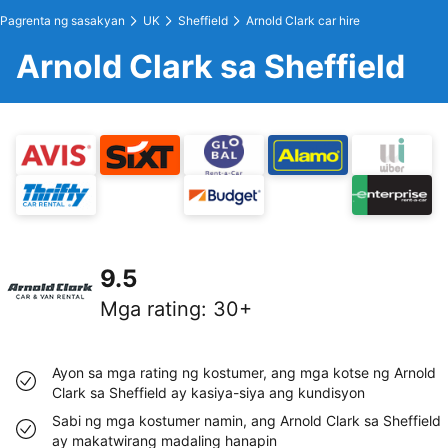
Pagrenta ng sasakyan
UK
Sheffield
Arnold Clark car hire
Arnold Clark sa Sheffield
9.5
Mga rating
:
30+
Ayon sa mga rating ng kostumer, ang mga kotse ng Arnold
Clark sa Sheffield ay kasiya-siya ang kundisyon
Sabi ng mga kostumer namin, ang Arnold Clark sa Sheffield
ay makatwirang madaling hanapin