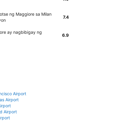
otse ng Maggiore sa Milan
7.4
yon
ore ay nagbibigay ng
6.9
ncisco Airport
as Airport
irport
d Airport
rport