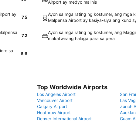
Airport ay medyo malinis
rport ay
Ayon sa mga rating ng kostumer, ang mga k
7.5
Malpensa Airport ay kasiya-siya ang kundis
Malpensa
Ayon sa mga rating ng kostumer, ang Maggi
7.2
makatwirang halaga para sa pera
iore sa
6.6
Top Worldwide Airports
Los Angeles Airport
San Fra
Vancouver Airport
Las Veg
Calgary Airport
Zurich A
Heathrow Airport
Aucklan
Denver International Airport
Guam Ai