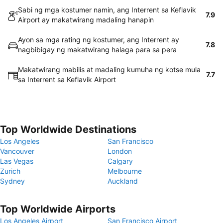
Sabi ng mga kostumer namin, ang Interrent sa Keflavik
7.9
Airport ay makatwirang madaling hanapin
Ayon sa mga rating ng kostumer, ang Interrent ay
7.8
nagbibigay ng makatwirang halaga para sa pera
Makatwirang mabilis at madaling kumuha ng kotse mula
7.7
sa Interrent sa Keflavik Airport
Top Worldwide Destinations
Los Angeles
San Francisco
Vancouver
London
Las Vegas
Calgary
Zurich
Melbourne
Sydney
Auckland
Top Worldwide Airports
Los Angeles Airport
San Francisco Airport