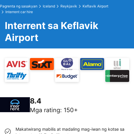
Pagrenta ng sasakyan
Iceland
Reykjavik
Keflavik Airport
Interrent car hire
Interrent sa Keflavik
Airport
8.4
Mga rating
:
150+
Makatwirang mabilis at madaling mag-iwan ng kotse sa