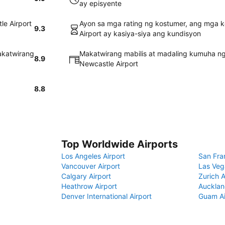
ay episyente
e Airport
Ayon sa mga rating ng kostumer, ang mga 
9.3
Airport ay kasiya-siya ang kundisyon
akatwirang
Makatwirang mabilis at madaling kumuha ng
8.9
Newcastle Airport
8.8
Top Worldwide Airports
Los Angeles Airport
San Fra
Vancouver Airport
Las Veg
Calgary Airport
Zurich A
Heathrow Airport
Aucklan
Denver International Airport
Guam Ai