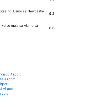
kotse ng Alamo sa Newcastle
9.2
 kotse mula sa Alamo sa
8.8
ncisco Airport
as Airport
irport
d Airport
rport