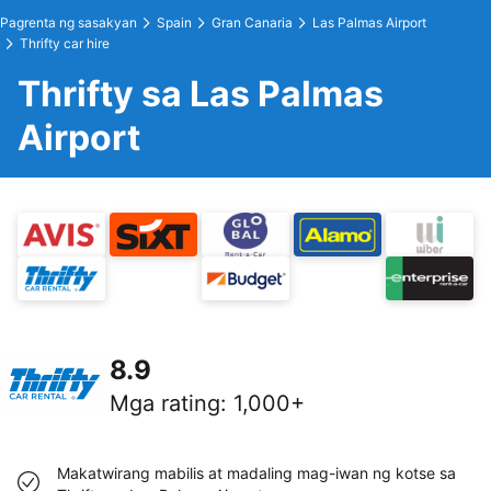
Pagrenta ng sasakyan
Spain
Gran Canaria
Las Palmas Airport
Thrifty car hire
Thrifty sa Las Palmas
Airport
8.9
Mga rating
:
1,000+
Makatwirang mabilis at madaling mag-iwan ng kotse sa