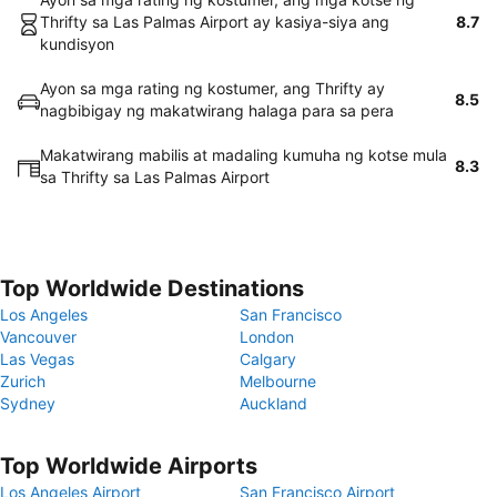
Thrifty sa Las Palmas Airport ay kasiya-siya ang
8.7
kundisyon
Ayon sa mga rating ng kostumer, ang Thrifty ay
8.5
nagbibigay ng makatwirang halaga para sa pera
Makatwirang mabilis at madaling kumuha ng kotse mula
8.3
sa Thrifty sa Las Palmas Airport
Top Worldwide Destinations
Los Angeles
San Francisco
Vancouver
London
Las Vegas
Calgary
Zurich
Melbourne
Sydney
Auckland
Top Worldwide Airports
Los Angeles Airport
San Francisco Airport