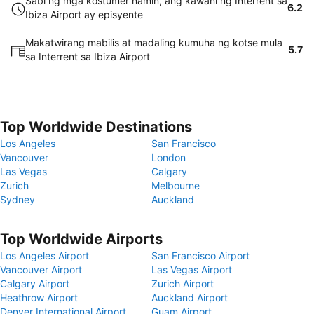
Sabi ng mga kostumer namin, ang kawani ng Interrent sa
6.2
Ibiza Airport ay episyente
Makatwirang mabilis at madaling kumuha ng kotse mula
5.7
sa Interrent sa Ibiza Airport
Top Worldwide Destinations
Los Angeles
San Francisco
Vancouver
London
Las Vegas
Calgary
Zurich
Melbourne
Sydney
Auckland
Top Worldwide Airports
Los Angeles Airport
San Francisco Airport
Vancouver Airport
Las Vegas Airport
Calgary Airport
Zurich Airport
Heathrow Airport
Auckland Airport
Denver International Airport
Guam Airport