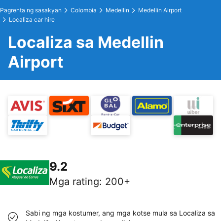
Pagrenta ng sasakyan
Colombia
Medellin
Medellin Airport
Localiza car hire
Localiza sa Medellin
Airport
9.2
Mga rating
:
200+
Sabi ng mga kostumer, ang mga kotse mula sa Localiza sa