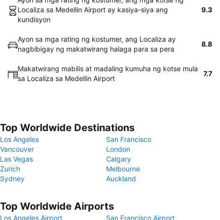
Localiza sa Medellin Airport ay kasiya-siya ang
9.3
kundisyon
Ayon sa mga rating ng kostumer, ang Localiza ay
8.8
nagbibigay ng makatwirang halaga para sa pera
Makatwirang mabilis at madaling kumuha ng kotse mula
7.7
sa Localiza sa Medellin Airport
Top Worldwide Destinations
Los Angeles
San Francisco
Vancouver
London
Las Vegas
Calgary
Zurich
Melbourne
Sydney
Auckland
Top Worldwide Airports
Los Angeles Airport
San Francisco Airport