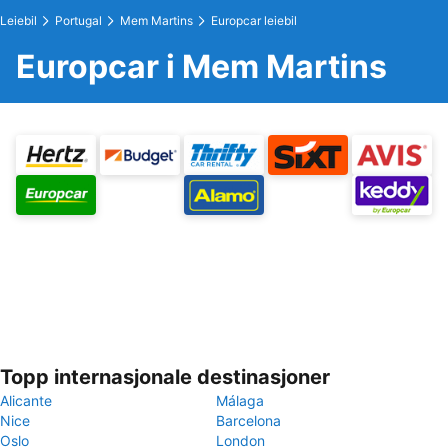
Leiebil
Portugal
Mem Martins
Europcar leiebil
Europcar i Mem Martins
Topp internasjonale destinasjoner
Alicante
Málaga
Nice
Barcelona
Oslo
London