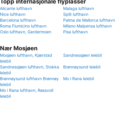
Topp internasjonale flyplasser
Alicante lufthavn
Malaga lufthavn
Nice lufthavn
Split lufthavn
Barcelona lufthavn
Palma de Mallorca lufthavn
Roma Fiumicino lufthavn
Milano Malpensa lufthavn
Oslo lufthavn, Gardermoen
Pisa lufthavn
Nær Mosjøen
Mosjøen lufthavn, Kjærstad
Sandnessjøen leiebil
leiebil
Sandnessjøen lufthavn, Stokka
Brønnøysund leiebil
leiebil
Brønnøysund lufthavn Brønnøy
Mo i Rana leiebil
leiebil
Mo i Rana lufthavn, Røssvoll
leiebil