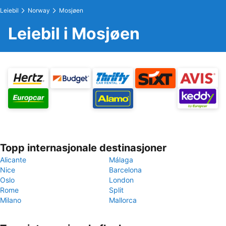
Leiebil
Norway
Mosjøen
Leiebil i Mosjøen
Topp internasjonale destinasjoner
Alicante
Málaga
Nice
Barcelona
Oslo
London
Rome
Split
Milano
Mallorca