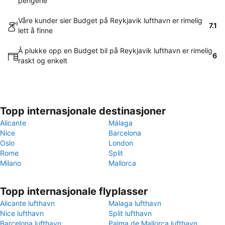
pengene
Våre kunder sier Budget på Reykjavik lufthavn er rimelig
7.1
lett å finne
Å plukke opp en Budget bil på Reykjavik lufthavn er rimelig
6
raskt og enkelt
Topp internasjonale destinasjoner
Alicante
Málaga
Nice
Barcelona
Oslo
London
Rome
Split
Milano
Mallorca
Topp internasjonale flyplasser
Alicante lufthavn
Malaga lufthavn
Nice lufthavn
Split lufthavn
Barcelona lufthavn
Palma de Mallorca lufthavn