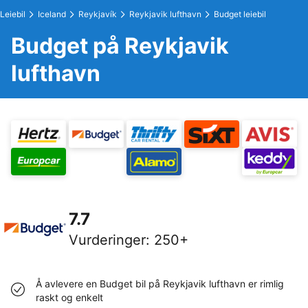
Leiebil
Iceland
Reykjavík
Reykjavik lufthavn
Budget leiebil
Budget på Reykjavik
lufthavn
7.7
Vurderinger
:
250+
Å avlevere en Budget bil på Reykjavik lufthavn er rimlig
raskt og enkelt