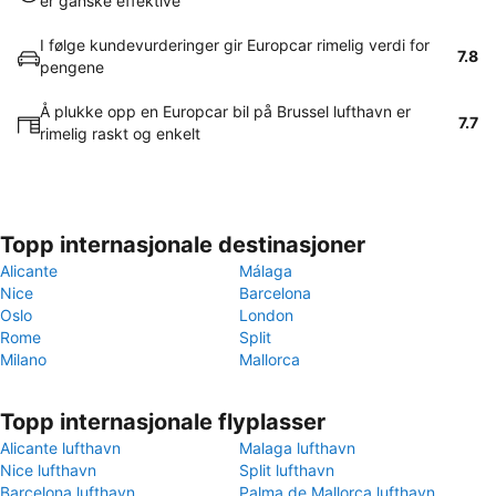
er ganske effektive
I følge kundevurderinger gir Europcar rimelig verdi for
7.8
pengene
Å plukke opp en Europcar bil på Brussel lufthavn er
7.7
rimelig raskt og enkelt
Topp internasjonale destinasjoner
Alicante
Málaga
Nice
Barcelona
Oslo
London
Rome
Split
Milano
Mallorca
Topp internasjonale flyplasser
Alicante lufthavn
Malaga lufthavn
Nice lufthavn
Split lufthavn
Barcelona lufthavn
Palma de Mallorca lufthavn