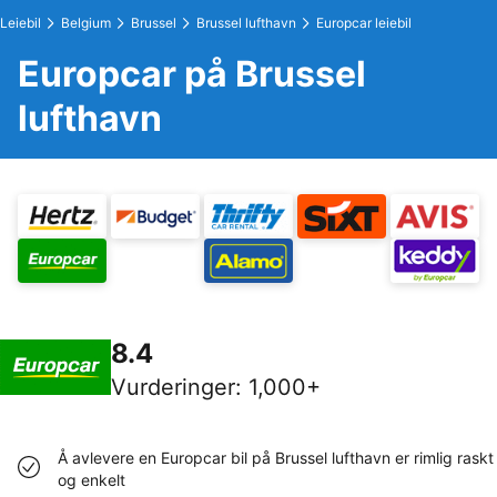
Leiebil
Belgium
Brussel
Brussel lufthavn
Europcar leiebil
Europcar på Brussel
lufthavn
8.4
Vurderinger
:
1,000+
Å avlevere en Europcar bil på Brussel lufthavn er rimlig raskt
og enkelt