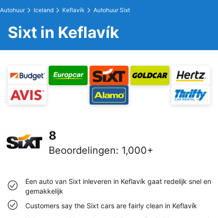
Autohuur
Iceland
Keflavík
Autohuur Sixt
Sixt in Keflavík
8
Beoordelingen
:
1,000+
Een auto van Sixt inleveren in Keflavík gaat redelijk snel en
gemakkelijk
Customers say the Sixt cars are fairly clean in Keflavík