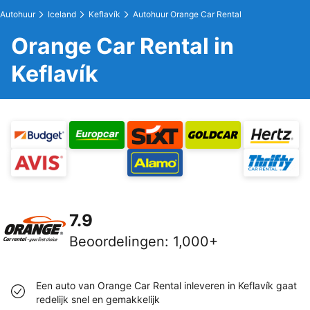
Autohuur
Iceland
Keflavík
Autohuur Orange Car Rental
Orange Car Rental in
Keflavík
7.9
Beoordelingen
:
1,000+
Een auto van Orange Car Rental inleveren in Keflavík gaat
redelijk snel en gemakkelijk