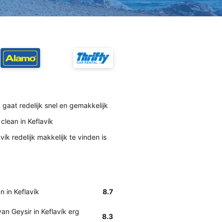
k gaat redelijk snel en gemakkelijk
clean in Keflavík
ík redelijk makkelijk te vinden is
n in Keflavík
8.7
n Geysir in Keflavík erg
8.3