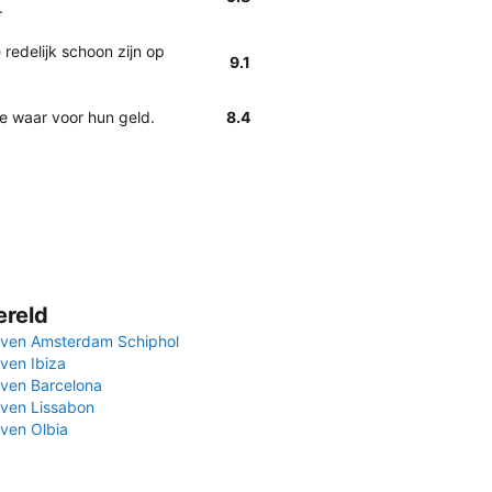
.
redelijk schoon zijn op
9.1
e waar voor hun geld.
8.4
ereld
ven Amsterdam Schiphol
ven Ibiza
ven Barcelona
ven Lissabon
ven Olbia