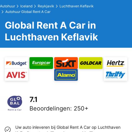
Autohuur
Iceland
Reykjavik
Luchthaven Keflavik
Autohuur Global Rent A Car
Global Rent A Car in
Luchthaven Keflavik
7.1
Beoordelingen
:
250+
Uw auto inleveren bij Global Rent A Car op Luchthaven