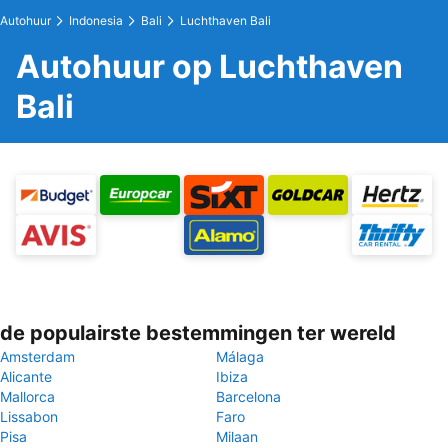
Autohuur
Indonesia
Bali
Luchthaven Bali
Autohuur op Luchthaven
Bali
de populairste bestemmingen ter wereld
Amsterdam
Málaga
Alicante
Ibiza
Mallorca
Barcelona
Lissabon
Faro
Pisa
Milaan