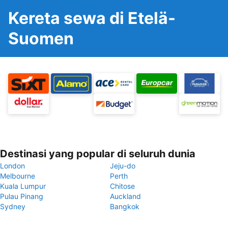
Kereta sewa di Etelä-
Suomen
Destinasi yang popular di seluruh dunia
London
Jeju-do
Melbourne
Perth
Kuala Lumpur
Chitose
Pulau Pinang
Auckland
Sydney
Bangkok