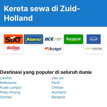
Kereta sewa di Zuid-
Holland
Destinasi yang popular di seluruh dunia
London
Jeju-do
Melbourne
Perth
Kuala Lumpur
Chitose
Pulau Pinang
Auckland
Sydney
Bangkok