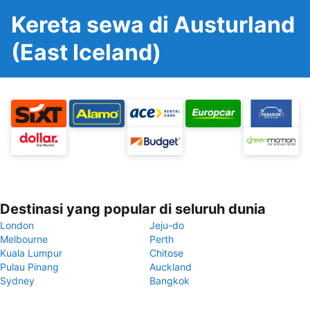
Kereta sewa di Austurland
(East Iceland)
Destinasi yang popular di seluruh dunia
London
Jeju-do
Melbourne
Perth
Kuala Lumpur
Chitose
Pulau Pinang
Auckland
Sydney
Bangkok