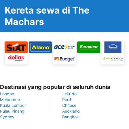
Kereta sewa di The
Machars
Destinasi yang popular di seluruh dunia
London
Jeju-do
Melbourne
Perth
Kuala Lumpur
Chitose
Pulau Pinang
Auckland
Sydney
Bangkok