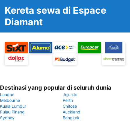
Kereta sewa di Espace
Diamant
Destinasi yang popular di seluruh dunia
London
Jeju-do
Melbourne
Perth
Kuala Lumpur
Chitose
Pulau Pinang
Auckland
Sydney
Bangkok