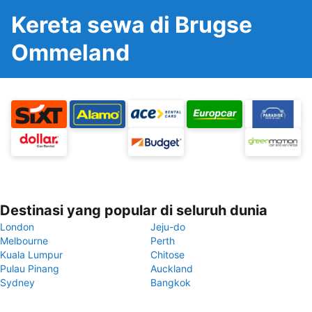
Kereta sewa di Brugse
Ommeland
Destinasi yang popular di seluruh dunia
London
Jeju-do
Melbourne
Perth
Kuala Lumpur
Chitose
Pulau Pinang
Auckland
Sydney
Bangkok