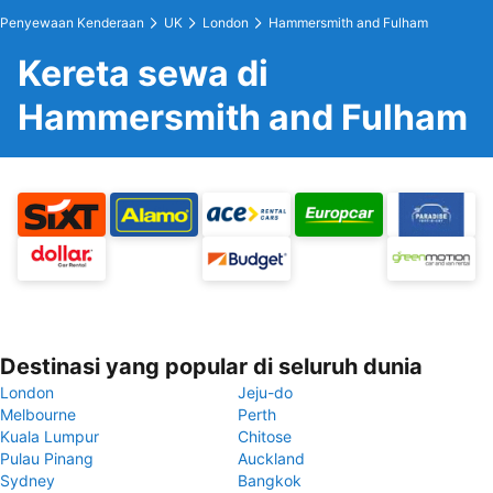
Penyewaan Kenderaan
UK
London
Hammersmith and Fulham
Kereta sewa di
Hammersmith and Fulham
Destinasi yang popular di seluruh dunia
London
Jeju-do
Melbourne
Perth
Kuala Lumpur
Chitose
Pulau Pinang
Auckland
Sydney
Bangkok