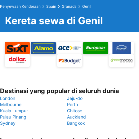
Penyewaan Kenderaan
Spain
Granada
Genil
Kereta sewa di Genil
Destinasi yang popular di seluruh dunia
London
Jeju-do
Melbourne
Perth
Kuala Lumpur
Chitose
Pulau Pinang
Auckland
Sydney
Bangkok