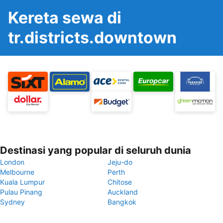
Kereta sewa di
tr.districts.downtown
Destinasi yang popular di seluruh dunia
London
Jeju-do
Melbourne
Perth
Kuala Lumpur
Chitose
Pulau Pinang
Auckland
Sydney
Bangkok