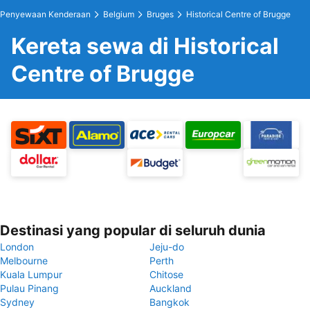
Penyewaan Kenderaan
Belgium
Bruges
Historical Centre of Brugge
Kereta sewa di Historical
Centre of Brugge
Destinasi yang popular di seluruh dunia
London
Jeju-do
Melbourne
Perth
Kuala Lumpur
Chitose
Pulau Pinang
Auckland
Sydney
Bangkok